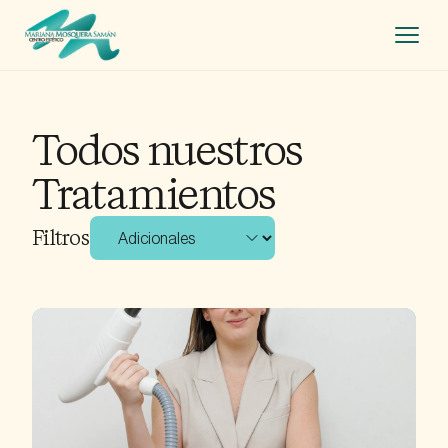
Inicio
Todos nuestros
Tratamientos +
Tratamientos
Nosotros
Filtros
Contacto