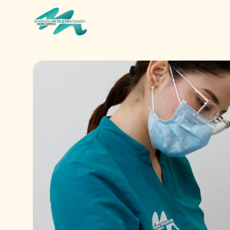
Limpieza Facial
Rejuvenecimiento
Corporal
Masajes
Circuito de SPA
Adicionales