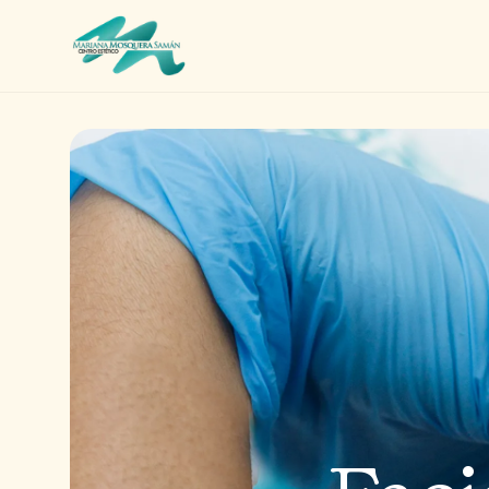
Limpieza Facial
Rejuvenecimiento
Corporal
Masajes
Circuito de SPA
Adicionales