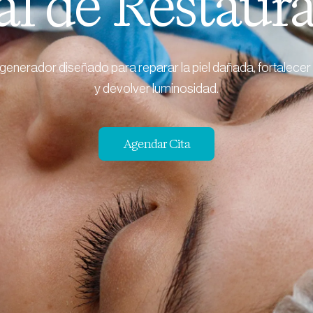
al de Restaur
generador diseñado para reparar la piel dañada, fortalecer 
y devolver luminosidad.
Agendar Cita