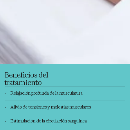
Beneficios del
tratamiento
Relajación profunda de la musculatura
Alivio de tensiones y molestias musculares
Estimulación de la circulación sanguínea