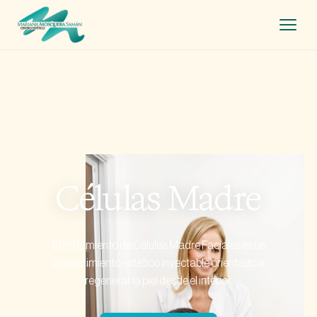
Inicio
Tratamientos +
Nosotros
Células Madre
Contacto
El tratamiento de Células Madre Faciales es un
procedimiento estético inyectable orientado a
regenerar la piel desde el interior.