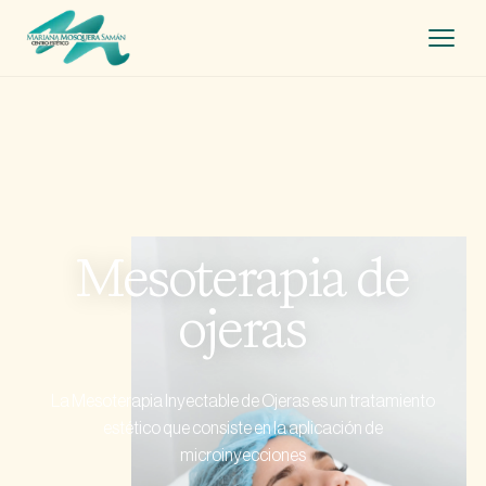
Inicio
Tratamientos +
Nosotros
Mesoterapia de
Contacto
ojeras
La Mesoterapia Inyectable de Ojeras es un tratamiento
estético que consiste en la aplicación de
microinyecciones